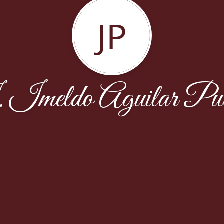
JP
 Imeldo Aguilar Pue